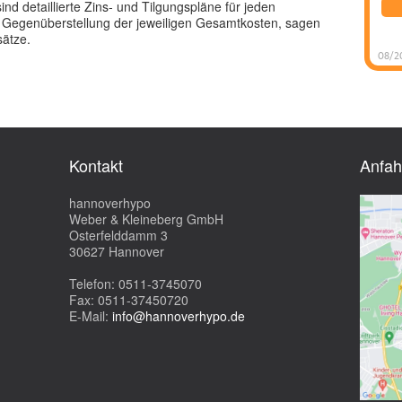
d detaillierte Zins- und Tilgungspläne für jeden
e Gegenüberstellung der jeweiligen Gesamtkosten, sagen
sätze.
08/2
Kontakt
Anfah
hannoverhypo
Weber & Kleineberg GmbH
Osterfelddamm 3
30627 Hannover
Telefon: 0511-3745070
Fax: 0511-37450720
E-Mail:
info@hannoverhypo.de