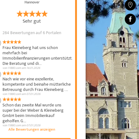
Hannover
Sehr gut
284 Bewertungen
auf 6 Portalen
Frau Kleineberg hat uns schon
mehrfach bei
Immobilienfinanzierungen unterstützt.
Die Beratung und di...
von
11880.com
am
14.01.2026
Nach wie vor eine exzellente,
kompetente und beinahe mütterliche
Betreuung durch Frau Kleineberg. ...
von
11880.com
am
07.01.2026
Schon das zweite Mal wurde uns
super bei der Weber & Kleineberg
GmbH beim Immobilienkauf
geholfen. G...
von
11880.com
am
07.01.2026
Alle Bewertungen anzeigen