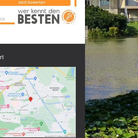
Jetzt bewerten
026
hannoverhypo Weber
& Kleineberg GmbH
hat
5
von
5
Sternen |
284
hannoverhypo
Weber & Kleineberg
GmbH
Bewertungen
auf
werkenntdenBESTEN.de
rt