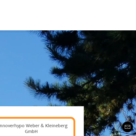
nnoverhypo Weber & Kleineberg
GmbH