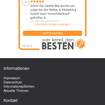
11
Schon das zweite Mal wurde uns
super bei der Weber & Kleineberg
GmbH beim Immobilienkauf
geholfen. G...
von
11880.com
am
07.01.2026
Alle Bewertungen anzeigen
Jetzt bewerten
08/2026
hannoverhypo Weber
& Kleineberg GmbH
hat
5
von
5
Sternen |
284
hannoverhypo
Weber & Kleineberg
GmbH
Bewertungen
auf
Informationen
werkenntdenBESTEN.de
Impressum
Datenschutz
Informationspflichten
Aktuelle Themen
Kontakt