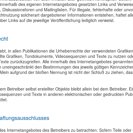
le innerhalb des eigenen Internetangebotes gesetzten Links und Verwei
 Diskussionsforen und Mailinglisten. Für illegale, fehlerhafte oder unvo
tnutzung solcherart dargebotener Informationen entstehen, haftet alle
er Links auf die jeweilige Veröffentlichung lediglich verweist.
echt
trebt, in allen Publikationen die Urheberrechte der verwendeten Graf
ellte Grafiken, Tondokumente, Videosequenzen und Texte zu nutzen oder
te zurückzugreifen. Alle innerhalb des Internetangebotes genannten 
 uneingeschränkt den Bestimmungen des jeweils gültigen Kennzeichen
Allein aufgrund der bloßen Nennung ist nicht der Schluß zu ziehen, d
dem Betreiber selbst erstellter Objekte bleibt allein bei dem Betreiber.
osequenzen und Texte in anderen elektronischen oder gedruckten Publi
ttet.
Haftungsausschlusses
 des Internetangebotes des Betreibers zu betrachten. Sofern Teile ode