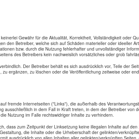
inerlei Gewähr für die Aktualität, Korrektheit, Vollständigkeit oder Qua
n den Betreiber, welche sich auf Schäden materieller oder ideeller Ar
tionen bzw. durch die Nutzung fehlerhafter und unvollständiger Infor
eitens des Betreibers kein nachweislich vorsätzliches oder grob fahrläs
verbindlich. Der Betreiber behält es sich ausdrücklich vor, Teile der 
zu ergänzen, zu löschen oder die Veröffentlichung zeitweise oder endg
 auf fremde Internetseiten ("Links"), die außerhalb des Verantwortung
g ausschließlich in dem Fall in Kraft treten, in dem der Betreiber von 
ie Nutzung im Falle rechtswidriger Inhalte zu verhindern.
lich, dass zum Zeitpunkt der Linksetzung keine illegalen Inhalte auf de
Gestaltung, die Inhalte oder die Urheberschaft der gelinkten/verknüpfte
iermit ausdrücklich von allen Inhalten aller gelinkten/verknüpften Seiten