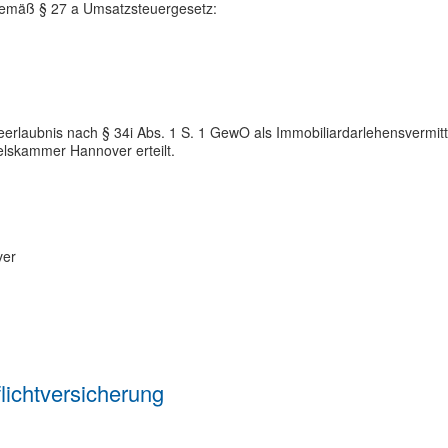
gemäß § 27 a Umsatzsteuergesetz:
laubnis nach § 34i Abs. 1 S. 1 GewO als Immobiliardarlehensvermi
elskammer Hannover erteilt.
ver
licht­versicherung