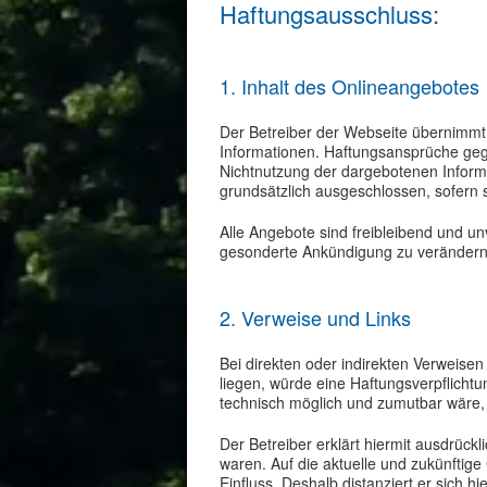
Haftungsausschluss:
1. Inhalt des Onlineangebotes
Der Betreiber der Webseite übernimmt ke
Informationen. Haftungsansprüche gege
Nichtnutzung der dargebotenen Informa
grundsätzlich ausgeschlossen, sofern s
Alle Angebote sind freibleibend und un
gesonderte Ankündigung zu verändern, 
2. Verweise und Links
Bei direkten oder indirekten Verweisen
liegen, würde eine Haftungsverpflichtun
technisch möglich und zumutbar wäre, d
Der Betreiber erklärt hiermit ausdrück
waren. Auf die aktuelle und zukünftige 
Einfluss. Deshalb distanziert er sich h