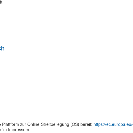
ft
ch
 Plattform zur Online-Streitbeilegung (OS) bereit:
https://ec.europa.eu
n im Impressum.