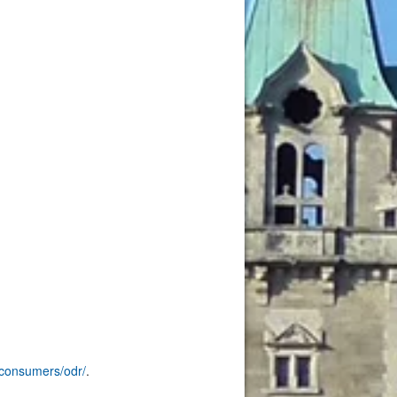
/consumers/odr/
.