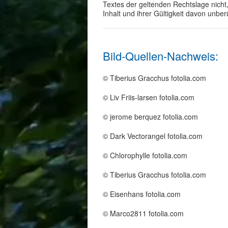
Textes der geltenden Rechtslage nicht,
Inhalt und ihrer Gültigkeit davon unber
Bild-Quellen-Nachweis:
© Tiberius Gracchus fotolia.com
© Liv Friis-larsen fotolia.com
© jerome berquez fotolia.com
© Dark Vectorangel fotolia.com
© Chlorophylle fotolia.com
© Tiberius Gracchus fotolia.com
© Eisenhans fotolia.com
© Marco2811 fotolia.com