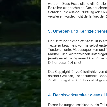
wurden. Diese Feststellung gilt für al
Betreiber eingerichteten Gästebüchern,
Schäden, die aus der Nutzung oder Nich
verwiesen wurde, nicht derjenige, der üb
3. Urheber- und Kennzeichenr
Der Betreiber dieser Webseite ist bes
Texte zu beachten, von ihr selbst erst
Tondokumente, Videosequenzen und Tex
Marken- und Warenzeichen unterliegen
jeweiligen eingetragenen Eigentümer. 
Dritter geschützt sind!
Das Copyright für veröffentlichte, von 
solcher Grafiken, Tondokumente, Vide
Zustimmung des Betreibers nicht gesta
4. Rechtswirksamkeit dieses 
Dieser Haftungsausschluss ist als Teil